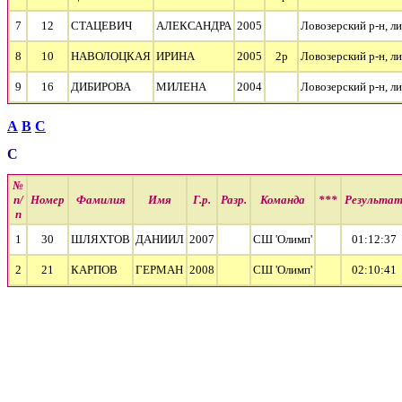
7
12
СТАЦЕВИЧ
АЛЕКСАНДРА
2005
Ловозерский р-н, л
8
10
НАВОЛОЦКАЯ
ИРИНА
2005
2р
Ловозерский р-н, л
9
16
ДИБИРОВА
МИЛЕНА
2004
Ловозерский р-н, л
А
В
С
С
№
п/
Номер
Фамилия
Имя
Г.р.
Разр.
Команда
***
Результа
п
1
30
ШЛЯХТОВ
ДАНИИЛ
2007
СШ 'Олимп'
01:12:37
2
21
КАРПОВ
ГЕРМАН
2008
СШ 'Олимп'
02:10:41