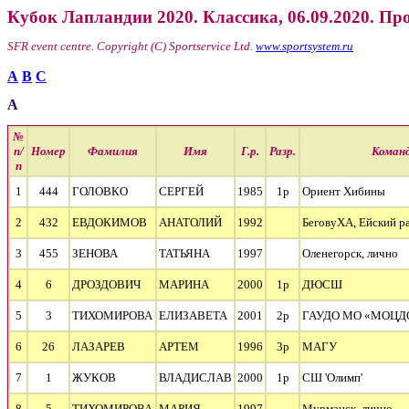
Кубок Лапландии 2020. Классика, 06.09.2020. Пр
SFR event centre. Copyright (C) Sportservice Ltd.
www.sportsystem.ru
А
В
С
А
№
п/
Номер
Фамилия
Имя
Г.р.
Разр.
Коман
п
1
444
ГОЛОВКО
СЕРГЕЙ
1985
1р
Ориент Хибины
2
432
ЕВДОКИМОВ
АНАТОЛИЙ
1992
БеговуХА, Ейский р
3
455
ЗЕНОВА
ТАТЬЯНА
1997
Оленегорск, лично
4
6
ДРОЗДОВИЧ
МАРИНА
2000
1р
ДЮСШ
5
3
ТИХОМИРОВА
ЕЛИЗАВЕТА
2001
2р
ГАУДО МО «МОЦДО
6
26
ЛАЗАРЕВ
АРТЕМ
1996
3р
МАГУ
7
1
ЖУКОВ
ВЛАДИСЛАВ
2000
1р
СШ 'Олимп'
8
5
ТИХОМИРОВА
МАРИЯ
1997
Мурманск, лично