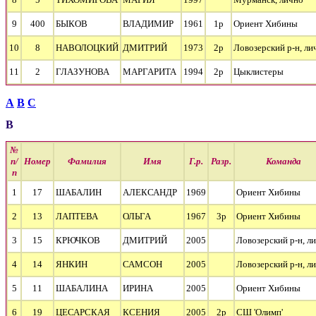
9
400
БЫКОВ
ВЛАДИМИР
1961
1р
Ориент Хибины
10
8
НАВОЛОЦКИЙ
ДМИТРИЙ
1973
2р
Ловозерский р-н, ли
11
2
ГЛАЗУНОВА
МАРГАРИТА
1994
2р
Цыклистеры
А
В
С
В
№
п/
Номер
Фамилия
Имя
Г.р.
Разр.
Команда
п
1
17
ШАБАЛИН
АЛЕКСАНДР
1969
Ориент Хибины
2
13
ЛАПТЕВА
ОЛЬГА
1967
3р
Ориент Хибины
3
15
КРЮЧКОВ
ДМИТРИЙ
2005
Ловозерский р-н, л
4
14
ЯНКИН
САМСОН
2005
Ловозерский р-н, л
5
11
ШАБАЛИНА
ИРИНА
2005
Ориент Хибины
6
19
ЦЕСАРСКАЯ
КСЕНИЯ
2005
2р
СШ 'Олимп'