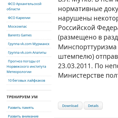
ФСО Архангельской
нормативные доку
области
нарушены некотор
ФСО Карелии
Российской Федер
Москомпас
Barents Games
(размещено в раз
Группа vk.com Мурманск
Минспорттуризма Р
Группа vk.com Апатиты
штемпелю) отправи
Прогноз погоды от
23.03.2011. По не
Норвежского института
Метеорологии
Министерстве пол
10 беговых лайфхаков
ТРЕНИРУЕМ УМ
Download
Details
Развить память
Развить внимание