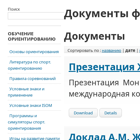
Документы 
Поиск
Документы
ОБУЧЕНИЕ
ОРИЕНТИРОВАНИЮ
Сортировать по :
названию
|
дате
|
Основы ориентирования
Литература по спорт.
Презентация 
ориентированию
Правила соревнований
Презентация Монч
Условные знаки и
международная к
применение
Условные знаки ISOM
Download
Details
Программы и
симуляторы спорт.
ориентирования
Доклад А.М. 
Игры на развитие памяти