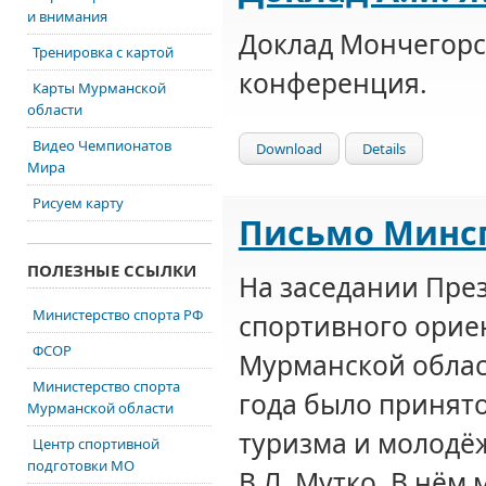
и внимания
Доклад Мончегорс
Тренировка с картой
конференция.
Карты Мурманской
области
Видео Чемпионатов
Download
Details
Мира
Рисуем карту
Письмо Минс
ПОЛЕЗНЫЕ ССЫЛКИ
На заседании Пре
Министерство спорта РФ
спортивного орие
ФСОР
Мурманской облас
Министерство спорта
года было принят
Мурманской области
туризма и молодё
Центр спортивной
подготовки МО
В.Л. Мутко. В нём