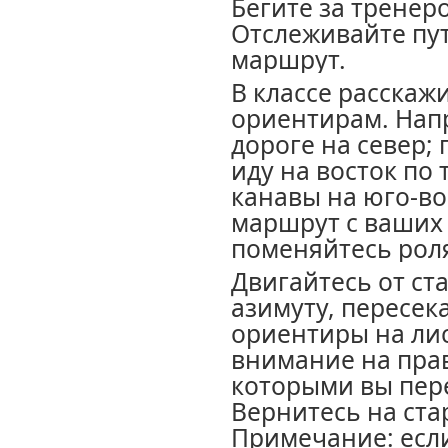
Бегите за тренер
Отслеживайте пу
маршрут.
В классе расскаж
ориентирам. Нап
дороге на север;
иду на восток по
канавы на юго-вос
маршрут с ваших 
поменяйтесь рол
Двигайтесь от ст
азимуту, пересек
ориентиры на ли
внимание на пра
которыми вы пер
Вернитесь на ста
Примечание: если