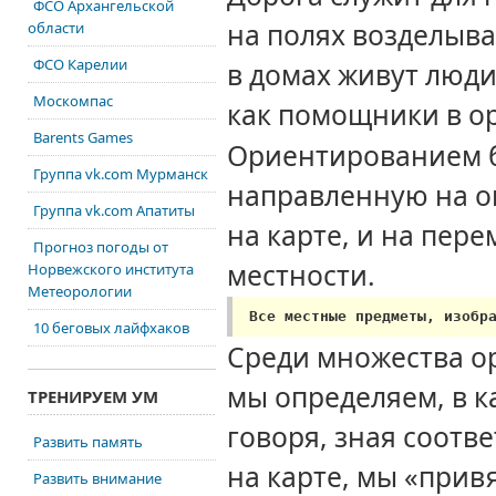
ФСО Архангельской
на полях
возделыва
области
ФСО Карелии
в домах
живут люди
Москомпас
как помощники
в о
Barents Games
Ориентированием б
Группа vk.com Мурманск
направленную
на 
Группа vk.com Апатиты
на карте,
и
на пере
Прогноз погоды от
местности.
Норвежского института
Метеорологии
Все местные предметы, изобр
10 беговых лайфхаков
Среди множества ор
мы определяем,
в к
ТРЕНИРУЕМ УМ
говоря, зная соотв
Развить память
на карте,
мы «привя
Развить внимание