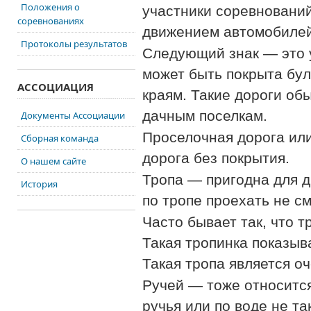
Положения о
участники
соревнований
соревнованиях
движением автомобилей
Протоколы результатов
Следующий знак — это
может быть покрыта бу
АССОЦИАЦИЯ
краям. Такие дороги об
дачным поселкам.
Документы Ассоциации
Проселочная дорога или
Сборная команда
дорога без покрытия.
О нашем сайте
Тропа — пригодна для 
История
по тропе
проехать не см
Часто бывает так, что 
Такая тропинка показы
Такая тропа является 
Ручей — тоже
относитс
ручья или по
воде не та