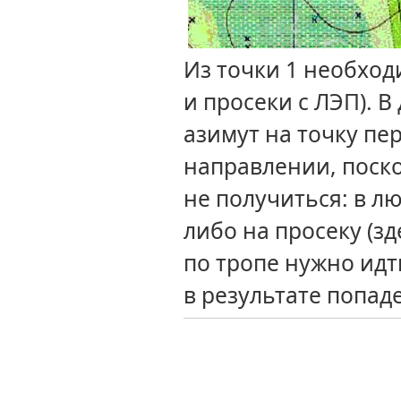
Из точки
1 необход
и просеки
с ЛЭП).
В
азимут
на точку
пер
направлении, поск
не получиться:
в л
либо
на просеку
(зд
по тропе нужно ид
в результате
попад