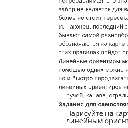
непреодолимая, это зна
забор не является для
в
более не стоит пересек
И, наконец, последний 
бывают самой разнообр
обозначаются на карте 
этих правилах пойдет
р
Линейные ориентиры м
помощью одних
можно н
но и быстро передвигат
линейных
ориентиров не
— ручей, канава, оград
Задания для самостоя
Нарисуйте на ка
линейным ориент