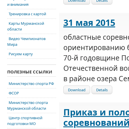
Download
Details
и внимания
Тренировка с картой
31 мая 2015
Карты Мурманской
области
областные соревн
Видео Чемпионатов
Мира
ориентированию 
Рисуем карту
70-й годовщине П
Отечественной во
ПОЛЕЗНЫЕ ССЫЛКИ
в районе озера Се
Министерство спорта РФ
Download
Details
ФСОР
Министерство спорта
Мурманской области
Приказ и пол
Центр спортивной
соревновани
подготовки МО