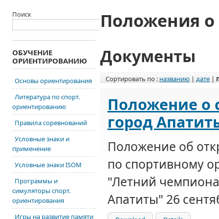
Положения о
Поиск
Документы
ОБУЧЕНИЕ
ОРИЕНТИРОВАНИЮ
Сортировать по :
названию
|
дате
|
Основы ориентирования
Литература по спорт.
Положение о 
ориентированию
город Апатиты
Правила соревнований
Условные знаки и
Положение об отк
применение
по спортивному 
Условные знаки ISOM
"Летний чемпиона
Программы и
симуляторы спорт.
Апатиты" 26 сентяб
ориентирования
Игры на развитие памяти