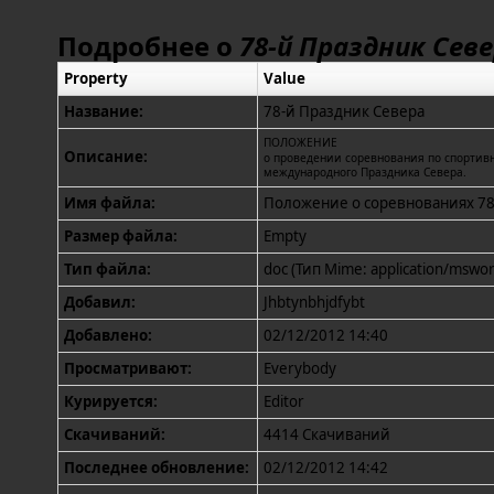
Подробнее о
78-й Праздник Сев
Property
Value
Название:
78-й Праздник Севера
ПОЛОЖЕНИЕ
Описание:
о проведении соревнования по спортив
международного Праздника Севера.
Имя файла:
Положение о соревнованиях 78
Размер файла:
Empty
Тип файла:
doc (Тип Mime: application/mswor
Добавил:
Jhbtynbhjdfybt
Добавлено:
02/12/2012 14:40
Просматривают:
Everybody
Курируется:
Editor
Скачиваний:
4414 Скачиваний
Последнее обновление:
02/12/2012 14:42