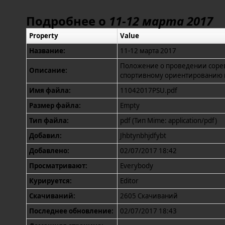
Подробнее о
11-12 марта 2017
Property
Value
Название:
11-12 марта 2017
Положение о проведении сорев
Описание:
спортивному ориентированию н
Имя файла:
11042017PSU.pdf
Размер файла:
Empty
Тип файла:
pdf (Тип Mime: application/pdf)
Добавил:
Jhbtynbhjdfybt
Добавлено:
02/07/2017 18:42
Просматривают:
Everybody
Курируется:
Editor
Скачиваний:
2605 Скачиваний
Последнее обновление:
02/07/2017 18:43