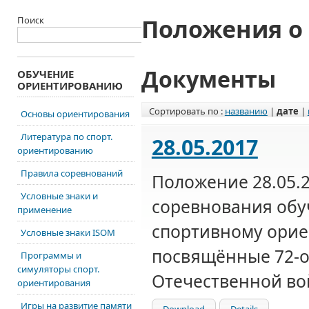
Положения о
Поиск
Документы
ОБУЧЕНИЕ
ОРИЕНТИРОВАНИЮ
Сортировать по :
названию
|
дате
|
Основы ориентирования
Литература по спорт.
28.05.2017
ориентированию
Правила соревнований
Положение 28.05.
Условные знаки и
соревнования об
применение
спортивному орие
Условные знаки ISOM
посвящённые 72-о
Программы и
симуляторы спорт.
Отечественной во
ориентирования
Игры на развитие памяти
Download
Details