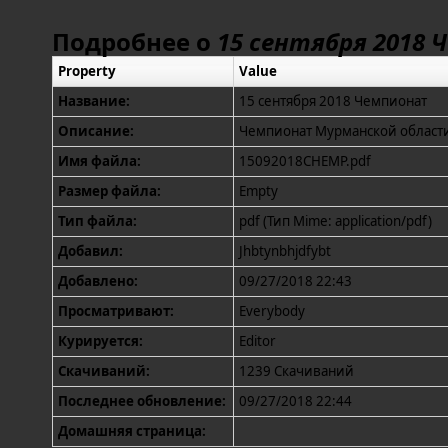
Подробнее о
15 сентября 2018 
Property
Value
Название:
15 сентября 2018 Чемпионат
Описание:
Чемпионат Мурманской области 
Имя файла:
15092018CHEMP.pdf
Размер файла:
Empty
Тип файла:
pdf (Тип Mime: application/pdf)
Добавил:
Jhbtynbhjdfybt
Добавлено:
09/27/2018 22:43
Просматривают:
Everybody
Курируется:
Editor
Скачиваний:
1239 Скачиваний
Последнее обновление:
09/27/2018 22:44
Домашняя страница: