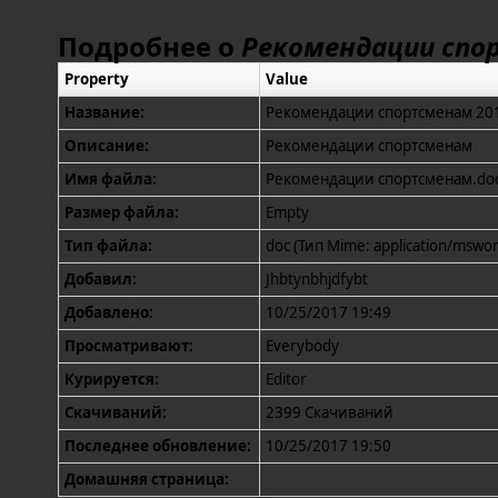
Подробнее о
Рекомендации спо
Property
Value
Название:
Рекомендации спортсменам 20
Описание:
Рекомендации спортсменам
Имя файла:
Рекомендации спортсменам.do
Размер файла:
Empty
Тип файла:
doc (Тип Mime: application/mswor
Добавил:
Jhbtynbhjdfybt
Добавлено:
10/25/2017 19:49
Просматривают:
Everybody
Курируется:
Editor
Скачиваний:
2399 Скачиваний
Последнее обновление:
10/25/2017 19:50
Домашняя страница: