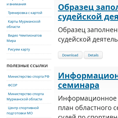
Образец запо
и внимания
Тренировка с картой
судейской де
Карты Мурманской
области
Образец заполнен
Видео Чемпионатов
судейской деятел
Мира
Рисуем карту
Download
Details
ПОЛЕЗНЫЕ ССЫЛКИ
Информацион
Министерство спорта РФ
семинара
ФСОР
Министерство спорта
Информационное 
Мурманской области
план областного с
Центр спортивной
подготовки МО
судей по спортив