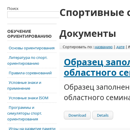
Спортивные 
Поиск
Документы
ОБУЧЕНИЕ
ОРИЕНТИРОВАНИЮ
Сортировать по :
названию
|
дате
|
Основы ориентирования
Литература по спорт.
Образец запо
ориентированию
областного с
Правила соревнований
Условные знаки и
Образец заполнен
применение
областного семин
Условные знаки ISOM
Программы и
симуляторы спорт.
Download
Details
ориентирования
Игры на развитие памяти