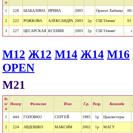
п
1
228
ШАБАЛИНА
ИРИНА
2005
Ориент Хибины
00:
2
222
РОЖКОВА
АЛЕКСАНДРА
2003
2р
СШ 'Олимп'
01:
3
227
ЦЕСАРСКАЯ
КСЕНИЯ
2005
2р
СШ 'Олимп'
c
М12
Ж12
М14
Ж14
М16
OPEN
М21
№
п/
Номер
Фамилия
Имя
Г.р.
Разр.
Команда
п
1
444
ГОЛОВКО
СЕРГЕЙ
1985
1р
Цыклистеры
2
224
АВДОШКО
МАКСИМ
2002
1р
МАГУ