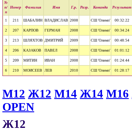
№
п/
Номер
Фамилия
Имя
Г.р.
Разр.
Команда
Результат
п
1
211
ШАБАЛИН
ВЛАДИСЛАВ
2008
СШ 'Олимп'
00:32:22
2
207
КАРПОВ
ГЕРМАН
2008
СШ 'Олимп'
00:34:24
3
213
ШЛЯХТОВ
ДМИТРИЙ
2009
СШ 'Олимп'
00:48:54
4
206
КАЗАКОВ
ПАВЕЛ
2008
СШ 'Олимп'
01:01:12
5
209
МИТИН
ИВАН
2008
СШ 'Олимп'
01:24:44
6
210
МОИСЕЕВ
ЛЕВ
2010
СШ 'Олимп'
01:28:17
М12
Ж12
М14
Ж14
М16
OPEN
Ж12