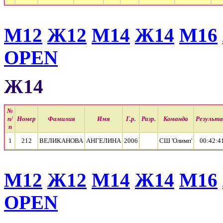
М12
Ж12
М14
Ж14
М16
OPEN
Ж14
№
п/
Номер
Фамилия
Имя
Г.р.
Разр.
Команда
Результ
п
1
212
ВЕЛИКАНОВА
АНГЕЛИНА
2006
СШ 'Олимп'
00:42:4
М12
Ж12
М14
Ж14
М16
OPEN