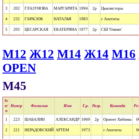
3
202
ГЛАЗУНОВА
МАРГАРИТА
1994
2р
Цыклистеры
4
232
ГАРАСЮК
НАТАЛЬЯ
1983
г. Апатиты
5
205
ЦЕСАРСКАЯ
ЕКАТЕРИНА
1977
2р
СШ 'Олимп'
М12
Ж12
М14
Ж14
М16
OPEN
М45
№
п/
Номер
Фамилия
Имя
Г.р.
Разр.
Команда
Ре
п
1
223
ШАБАЛИН
АЛЕКСАНДР
1969
2р
Ориент Хибины
0
2
221
НЕРАДОВСКИЙ
АРТЕМ
1973
г. Апатиты
0