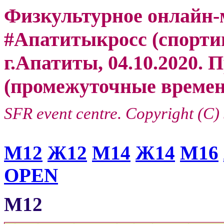
Физкультурное онлайн-
#Апатитыкросс (спорти
г.Апатиты, 04.10.2020. 
(промежуточные времен
SFR event centre. Copyright (C)
М12
Ж12
М14
Ж14
М16
OPEN
М12