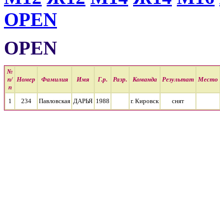
OPEN
OPEN
№
п/
Номер
Фамилия
Имя
Г.р.
Разр.
Команда
Результат
Место
п
1
234
Павловская
ДАРЬЯ
1988
г. Кировск
cнят