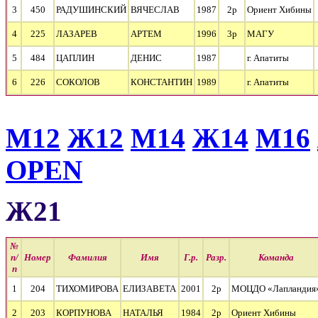
3
450
РАДУШИНСКИЙ
ВЯЧЕСЛАВ
1987
2р
Ориент Хибины
4
225
ЛАЗАРЕВ
АРТЕМ
1996
3р
МАГУ
5
484
ЦАПЛИН
ДЕНИС
1987
г. Апатиты
6
226
СОКОЛОВ
КОНСТАНТИН
1989
г. Апатиты
М12
Ж12
М14
Ж14
М16
OPEN
Ж21
№
п/
Номер
Фамилия
Имя
Г.р.
Разр.
Команда
п
1
204
ТИХОМИРОВА
ЕЛИЗАВЕТА
2001
2р
МОЦДО «Лапландия
2
203
КОРПУНОВА
НАТАЛЬЯ
1984
2р
Ориент Хибины