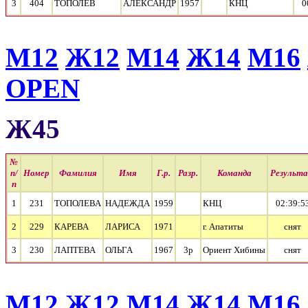
3
404
ТОПОЛЕВ
АЛЕКСАНДР
1957
КНЦ
0
М12
Ж12
М14
Ж14
М16
OPEN
Ж45
№
п/
Номер
Фамилия
Имя
Г.р.
Разр.
Команда
Результ
п
1
231
ТОПОЛЕВА
НАДЕЖДА
1959
КНЦ
02:39:5
2
229
КАРЕВА
ЛАРИСА
1971
г. Апатиты
cнят
3
230
ЛАПТЕВА
ОЛЬГА
1967
3р
Ориент Хибины
cнят
М12
Ж12
М14
Ж14
М16