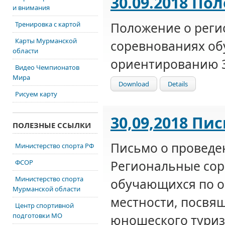
30.09.2018 По
и внимания
Положение о рег
Тренировка с картой
Карты Мурманской
соревнованиях о
области
ориентированию 3
Видео Чемпионатов
Мира
Download
Details
Рисуем карту
30,09,2018 Пи
ПОЛЕЗНЫЕ ССЫЛКИ
Письмо о проведе
Министерство спорта РФ
ФСОР
Региональные со
Министерство спорта
обучающихся по 
Мурманской области
местности, посвя
Центр спортивной
подготовки МО
юношеского туриз