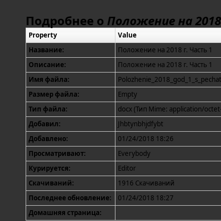
Подробнее о
Положение на 2018 
Property
Value
Название:
Положение на 2018 г. Часть 1
Описание:
Положение на 2018 г. Часть 1
Имя файла:
Polozhenie_2018_god_1_s_pechat
Размер файла:
Empty
Тип файла:
docx (Тип Mime: application/octet
Добавил:
Jhbtynbhjdfybt
Добавлено:
01/24/2018 18:26
Просматривают:
Everybody
Курируется:
Editor
Скачиваний:
1916 Скачиваний
Последнее обновление:
01/24/2018 18:27
Домашняя страница: