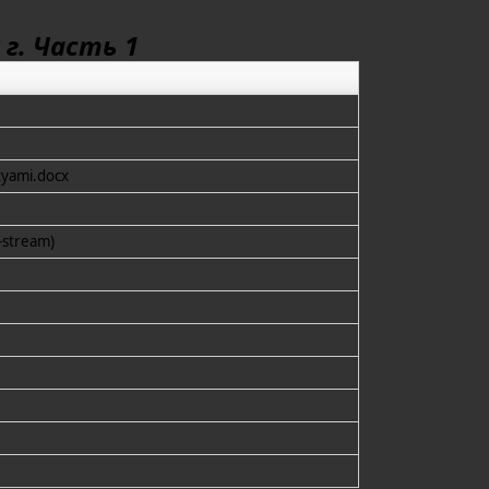
г. Часть 1
yami.docx
-stream)