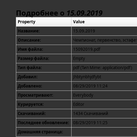
Подробнее о
15.09.2019
Property
Value
Название:
15.09.2019
Описание:
Чемпионат, первенство, эстаф
Имя файла:
15092019.pdf
Размер файла:
Empty
Тип файла:
pdf (Тип Mime: application/pdf)
Добавил:
Jhbtynbhjdfybt
Добавлено:
08/29/2019 11:24
Просматривают:
Everybody
Курируется:
Editor
Скачиваний:
1434 Скачиваний
Последнее обновление:
08/29/2019 11:25
Домашняя страница: