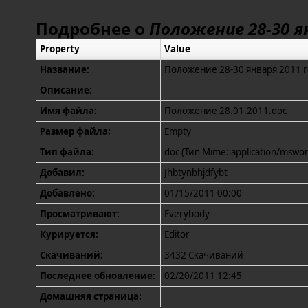
Подробнее о
Положение 28-30 ян
Property
Value
Название:
Положение 28-30 января 2011 г
Описание:
Имя файла:
Положение 28.01.2011.doc
Размер файла:
Empty
Тип файла:
doc (Тип Mime: application/mswor
Добавил:
Jhbtynbhjdfybt
Добавлено:
01/15/2011 00:00
Просматривают:
Everybody
Курируется:
Editor
Скачиваний:
3432 Скачиваний
Последнее обновление:
02/20/2011 12:45
Домашняя страница: