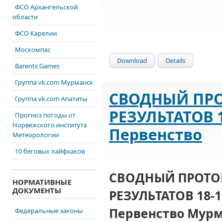
ФСО Архангельской
области
ФСО Карелии
Москомпас
Download
Details
Barents Games
Группа vk.com Мурманск
СВОДНЫЙ ПР
Группа vk.com Апатиты
РЕЗУЛЬТАТОВ 1
Прогноз погоды от
Норвежского института
Первенство
Метеорологии
10 беговых лайфхаков
СВОДНЫЙ ПРОТ
НОРМАТИВНЫЕ
ДОКУМЕНТЫ
РЕЗУЛЬТАТОВ 18-1
Первенство Мурм
Федеральные законы