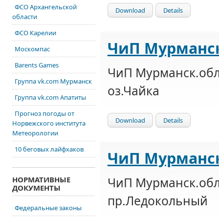
ФСО Архангельской
Download
Details
области
ФСО Карелии
ЧиП Мурманск.
Москомпас
Barents Games
ЧиП Мурманск.обл
Группа vk.com Мурманск
оз.Чайка
Группа vk.com Апатиты
Прогноз погоды от
Download
Details
Норвежского института
Метеорологии
10 беговых лайфхаков
ЧиП Мурманск.
ЧиП Мурманск.обл.
НОРМАТИВНЫЕ
ДОКУМЕНТЫ
пр.Ледокольный
Федеральные законы