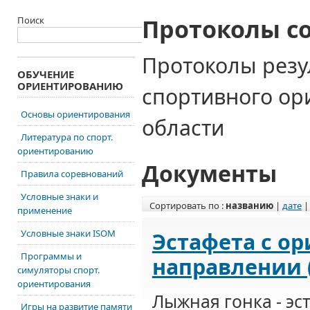
Протоколы с
Поиск
Протоколы резу
ОБУЧЕНИЕ
ОРИЕНТИРОВАНИЮ
спортивного о
Основы ориентирования
области
Литература по спорт.
ориентированию
Документы
Правила соревнований
Условные знаки и
Сортировать по :
названию
|
дате
применение
Условные знаки ISOM
Эстафета с о
Программы и
направлении (
симуляторы спорт.
ориентирования
Лыжная гонка - эст
Игры на развитие памяти