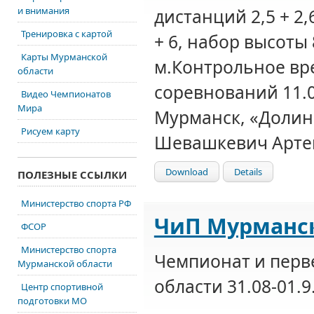
и внимания
дистанций 2,5 + 2,6
Тренировка с картой
+ 6, набор высоты 
Карты Мурманской
м.Контрольное вре
области
соревнований 11.0
Видео Чемпионатов
Мира
Мурманск, «Долин
Рисуем карту
Шевашкевич Артем
Download
Details
ПОЛЕЗНЫЕ ССЫЛКИ
Министерство спорта РФ
ЧиП Мурманско
ФСОР
Министерство спорта
Чемпионат и пер
Мурманской области
области 31.08-01.9
Центр спортивной
подготовки МО