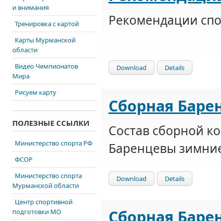
и внимания
Рекомендации сп
Тренировка с картой
Карты Мурманской
области
Видео Чемпионатов
Download
Details
Мира
Рисуем карту
Сборная Барен
ПОЛЕЗНЫЕ ССЫЛКИ
Состав сборной к
Министерство спорта РФ
Баренцевы зимние
ФСОР
Министерство спорта
Download
Details
Мурманской области
Центр спортивной
Сборная Барен
подготовки МО