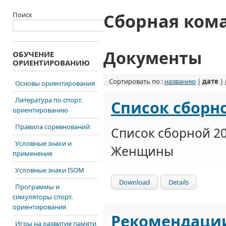
Сборная ком
Поиск
Документы
ОБУЧЕНИЕ
ОРИЕНТИРОВАНИЮ
Сортировать по :
названию
|
дате
|
Основы ориентирования
Литература по спорт.
Список сборно
ориентированию
Правила соревнований
Список сборной 2
Условные знаки и
Женщины
применение
Условные знаки ISOM
Download
Details
Программы и
симуляторы спорт.
ориентирования
Рекомендации
Игры на развитие памяти