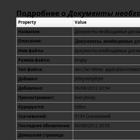
Подробнее о
Документы необхо
Property
Value
Название:
Документы необходимые для в
Описание:
Документы, необходимые дл
Имя файла:
Документы енобходимые для в
Размер файла:
Empty
Тип файла:
doc (Тип Mime: application/mswor
Добавил:
Jhbtynbhjdfybt
Добавлено:
06/08/2012 20:54
Просматривают:
Everybody
Курируется:
Editor
Скачиваний:
5134 Скачиваний
Последнее обновление:
06/08/2012 20:55
Домашняя страница: