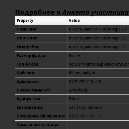
Подробнее о
Анкета участника 
Property
Value
Название:
Анкета участника семинара 201
Описание:
Анкета участника семинара 201
Имя файла:
Анкета участника семинара 201
Размер файла:
Empty
Тип файла:
doc (Тип Mime: application/mswor
Добавил:
Jhbtynbhjdfybt
Добавлено:
01/27/2011 07:12
Просматривают:
Everybody
Курируется:
Editor
Скачиваний:
5423 Скачиваний
Последнее обновление:
01/27/2011 07:13
Домашняя страница: