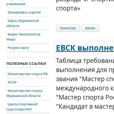
и внимания
спорта»
Тренировка с картой
Карты Мурманской
области
Download
Details
Видео Чемпионатов
Мира
ЕВСК выполне
Рисуем карту
Таблица требовани
ПОЛЕЗНЫЕ ССЫЛКИ
выполнения для п
Министерство спорта РФ
звания "Мастер сп
ФСОР
международного к
Министерство спорта
"Мастер спорта Ро
Мурманской области
Центр спортивной
"Кандидат в масте
подготовки МО