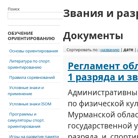
Звания и ра
Поиск
Документы
ОБУЧЕНИЕ
ОРИЕНТИРОВАНИЮ
Сортировать по :
названию
|
дате
|
Основы ориентирования
Литература по спорт.
Регламент об
ориентированию
1 разряда и з
Правила соревнований
Условные знаки и
Административны
применение
по физической кул
Условные знаки ISOM
Мурманской облас
Программы и
симуляторы спорт.
государственной 
ориентирования
разряда и спортив
Игры на развитие памяти