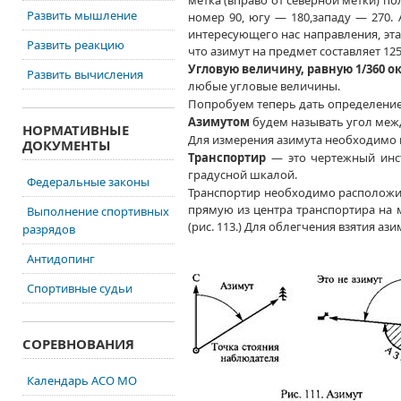
метка (вправо
от северной
метки) по
Развить мышление
номер 90, югу — 180,западу — 270.
интересующего нас направления, эт
Развить реакцию
что азимут
на предмет
составляет
125
Угловую величину, равную 1/360 
Развить вычисления
любые угловые величины.
Попробуем теперь дать определение,
Азимутом
будем называть угол ме
НОРМАТИВНЫЕ
Для измерения азимута необходимо
ДОКУМЕНТЫ
Транспортир
— это чертежный инс
градусной шкалой.
Федеральные законы
Транспортир необходимо расположит
прямую
из центра
транспортира
на 
Выполнение спортивных
(рис. 113.)
Для облегчения взятия аз
разрядов
Антидопинг
Спортивные судьи
СОРЕВНОВАНИЯ
Календарь АСО МО