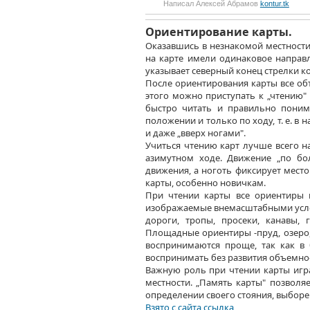
Написал Алексей Абрамов
kontur.tk
Ориентирование карты.
Оказавшись
в незнакомой
местности
на карте
имели одинаковое направ
указывает северный конец стрелки к
После ориентирования карты все о
этого можно приступать к „чтению"
быстро читать
и правильно
поним
положении
и только
по ходу,
т. е.
в н
и даже
„вверх ногами".
Учиться чтению карт лучше всего
н
азимутном ходе. Движение „по бо
движения,
а ноготь
фиксирует мест
карты, особенно новичкам.
При чтении карты все ориентиры
изображаемые внемасштабными усло
дороги, тропы, просеки, канавы,
Площадные ориентиры -пруд, озеро,
воспринимаются проще, так как
в
воспринимать без развития объемн
Важную роль при чтении карты игра
местности. „Память карты" позвол
определении своего стояния, выборе 
Взято
с сайта
ссылка