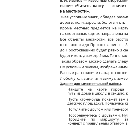
Е. И. Иванов
— известный спортсмен
пишет: «
Читать карту — значит
на местности»
.
Зная условные знаки, обладая разв
дороги, поля, заросли, болота
и т. п.
Кроме местных предметов
на карт
на спортивных
картах направлены
на
Все объекты местности, все расс
от остановки
до Простоквашино
—
3
до Простоквашино
будет равно
3 са
будет иметь диаметр
5 мм.
Точно
так
Таким образом, можно сделать сле
По условным знакам, изображенны
Равным расстояниям
на карте
соотве
Любой угол,
а значит
и азимут,
измер
Задания для самостоятельной работы
.
Найдите на карте города
с
путь из дома в школу, в секцию, к 
Пусть кто-нибудь покажет
вам 
детскую площадку). Пользуясь к
Погуляйте с другом или
тренером
Посоревнуйтесь с друзьями. Н
Пройдите по маршруту,
з
конверт с правильным ответом в