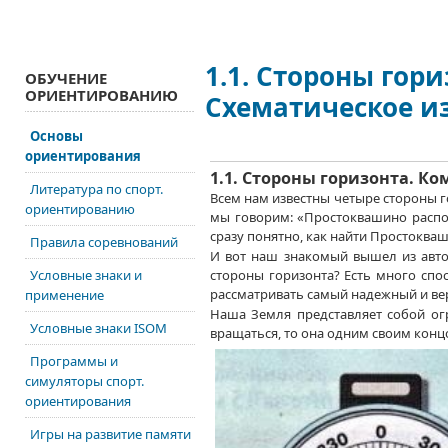
1.1. Стороны гори
ОБУЧЕНИЕ
ОРИЕНТИРОВАНИЮ
Схематическое из
Основы
ориентирования
1.1. Стороны горизонта. Ко
Литература по спорт.
Всем нам известны четыре стороны 
ориентированию
мы говорим:
«Простоквашино расп
сразу понятно, как найти Простоква
Правила соревнований
И вот наш знакомый вышел
из авт
Условные знаки и
стороны горизонта?
Есть много
спос
рассматривать самый надежный
и в
применение
Наша Земля представляет собой о
Условные знаки ISOM
вращаться, то она одним своим конц
Программы и
симуляторы спорт.
ориентирования
Игры на развитие памяти