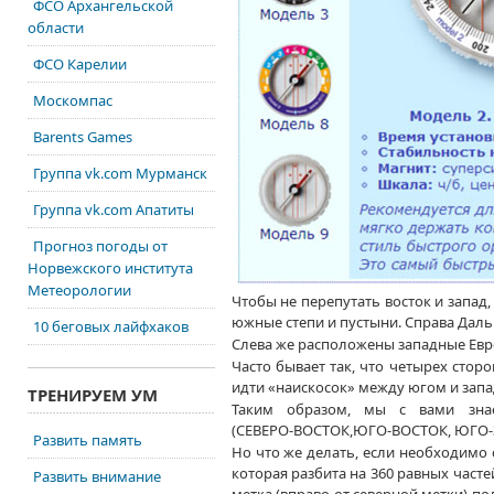
ФСО Архангельской
области
ФСО Карелии
Москомпас
Barents Games
Группа vk.com Мурманск
Группа vk.com Апатиты
Прогноз погоды от
Норвежского института
Метеорологии
Чтобы
не перепутать
восток
и запад,
южные степи
и пустыни.
Справа Даль
10 беговых лайфхаков
Слева же
расположены западные Евро
Часто бывает так, что четырех стор
идти «наискосок» между югом
и зап
ТРЕНИРУЕМ УМ
Таким образом, мы
с вами
знае
(СЕВЕРО-ВОСТОК,ЮГО-ВОСТОК,
ЮГО-
Развить память
Но
что же
делать, если необходимо 
которая разбита на
360 равных
часте
Развить внимание