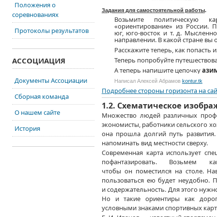
Положения о
Задания для самостоятельной работы
.
соревнованиях
Возьмите политическую 
«ориентирование» из России. П
Протоколы результатов
юг, юго-восток и т. д. Мысленно
направлении. В какой стране
вы 
Расскажите теперь, как
попасть и
АССОЦИАЦИЯ
Теперь попробуйте путешествоват
А теперь напишите цепочку
ази
Документы Ассоциации
Написал Алексей Абрамов
kontur.tk
Подробнее стороны горизонта
на са
Сборная команда
1.2. Схематическое изобра
О нашем сайте
Множество людей различных
проф
экономисты, работники сельского
хо
История
она прошла долгий путь развития
напоминать вид местности сверху.
Современная карта использует спе
пофантазировать.
Возьмем како
чтобы он поместился на столе. На
пользоваться ею будет неудобно. П
и содержательность.
Для этого
нужно
Но и такие ориентиры
как дорог
условными знаками спортивных карт