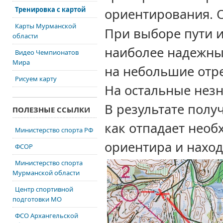
Тренировка с картой
ориентирования.
Карты Мурманской
При выборе пути
и
области
наиболее надежн
Видео Чемпионатов
Мира
на небольшие
отре
Рисуем карту
На остальные
незн
В результате
получ
ПОЛЕЗНЫЕ ССЫЛКИ
как отпадает необ
Министерство спорта РФ
ориентира
и нахо
ФСОР
Министерство спорта
Мурманской области
Центр спортивной
подготовки МО
ФСО Архангельской