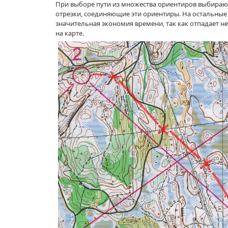
При выборе пути
из множества
ориентиров выбираю
отрезки, соединяющие эти ориентиры.
На остальные
значительная экономия времени, так как отпадает 
на карте.