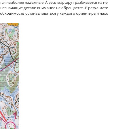
тся наиболее надежные.
А весь
маршрут разбивается
на небольшие
незначащие детали внимание
не обращается.
В результате
получаетс
необходимость останавливаться
у каждого
ориентира
и находить
его