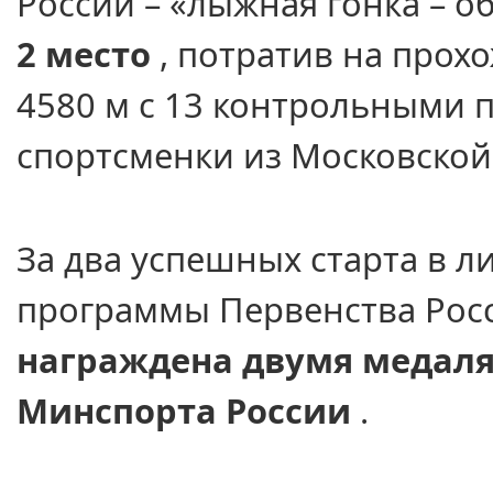
России – «лыжная гонка – о
2 место
, потратив
на прох
4580 м
с
13 контрольными
п
спортсменки
из Московской
За два успешных старта
в л
программы Первенства Рос
награждена двумя медал
Минспорта России
.