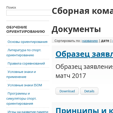
Сборная ком
Поиск
Документы
ОБУЧЕНИЕ
ОРИЕНТИРОВАНИЮ
Сортировать по :
названию
|
дате
|
Основы ориентирования
Литература по спорт.
Образец заяв
ориентированию
Правила соревнований
Образец заявлени
Условные знаки и
матч 2017
применение
Условные знаки ISOM
Download
Details
Программы и
симуляторы спорт.
ориентирования
Принципы и к
Игры на развитие памяти