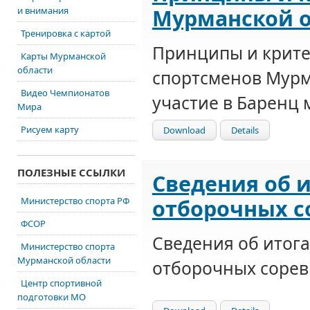
Мурманской 
и внимания
Тренировка с картой
Принципы и крите
Карты Мурманской
области
спортсменов Мурм
Видео Чемпионатов
участие в Баренц 
Мира
Рисуем карту
Download
Details
ПОЛЕЗНЫЕ ССЫЛКИ
Сведения об и
отборочных со
Министерство спорта РФ
ФСОР
Сведения об итога
Министерство спорта
Мурманской области
отборочных соревн
Центр спортивной
подготовки МО