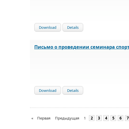
Download
Details
Письмо о проведении семинара спорт
Download
Details
«
Первая
Предыдущая
1
2
3
4
5
6
7