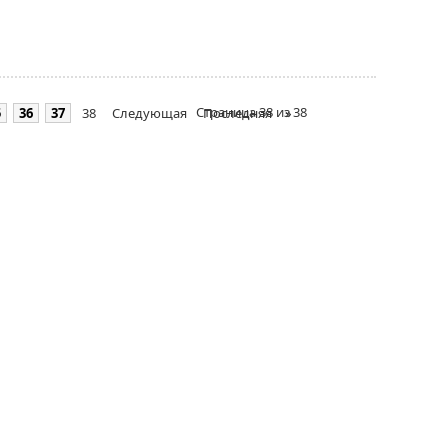
Страница 38 из 38
5
36
37
38
Следующая
Последняя
»