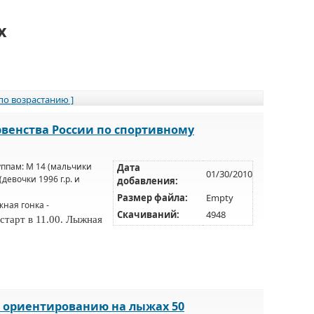
х
 по возрастанию ]
венства России по спортивному
уппам:
М 14 (мальчики
Дата
01/30/2010
(девочки 1996 г.р. и
добавления:
Размер файла:
Empty
жная гонка -
Скачиваний:
4948
 старт в 11.00. Лыжная
. ориентированию на лыжах 50