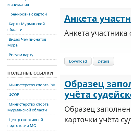
и внимания
Тренировка с картой
Анкета участ
Карты Мурманской
области
Анкета участника
Видео Чемпионатов
Мира
Рисуем карту
Download
Details
ПОЛЕЗНЫЕ ССЫЛКИ
Образец запо
Министерство спорта РФ
учёта судейс
ФСОР
Министерство спорта
Образец заполнен
Мурманской области
карточки учёта су
Центр спортивной
подготовки МО