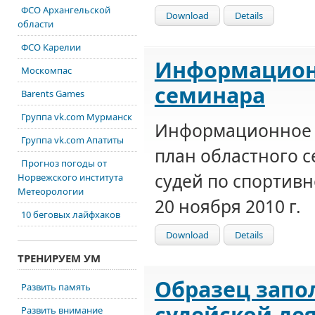
ФСО Архангельской
Download
Details
области
ФСО Карелии
Информацион
Москомпас
семинара
Barents Games
Группа vk.com Мурманск
Информационное 
Группа vk.com Апатиты
план областного с
Прогноз погоды от
судей по спортив
Норвежского института
Метеорологии
20 ноября 2010 г.
10 беговых лайфхаков
Download
Details
ТРЕНИРУЕМ УМ
Образец запо
Развить память
судейской де
Развить внимание