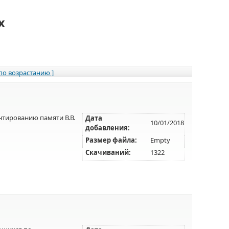
х
 по возрастанию ]
тированию памяти В.В.
Дата
10/01/2018
добавления:
Размер файла:
Empty
Скачиваний:
1322