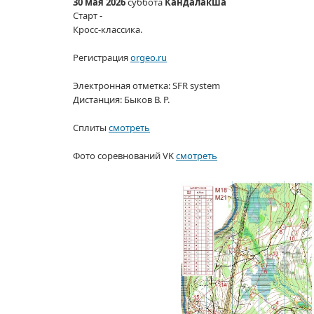
30 мая
2026
суббота
Кандалакша
Старт -
Кросс-классика.
Регистрация
orgeo.ru
Электронная отметка: SFR system
Дистанция:
Быков В. Р.
Сплиты
смотреть
Фото соревнований VK
смотреть