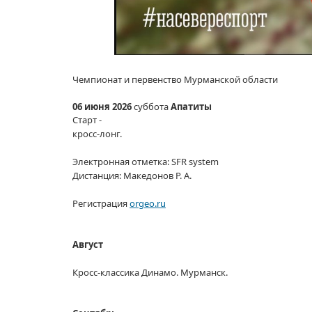
Чемпионат
и первенство
Мурманской области
06 июня
2026
суббота
Апатиты
Старт -
кросс-лонг.
Электронная отметка: SFR system
Дистанция:
Македонов Р. А.
Регистрация
orgeo.ru
Август
Кросс-классика
Динамо. Мурманск.