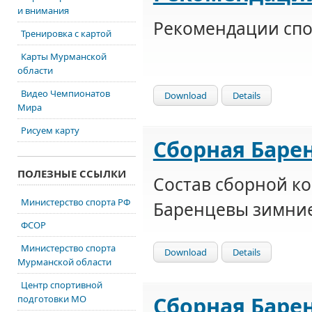
и внимания
Рекомендации сп
Тренировка с картой
Карты Мурманской
области
Видео Чемпионатов
Download
Details
Мира
Рисуем карту
Сборная Барен
ПОЛЕЗНЫЕ ССЫЛКИ
Состав сборной к
Министерство спорта РФ
Баренцевы зимние
ФСОР
Министерство спорта
Download
Details
Мурманской области
Центр спортивной
Сборная Барен
подготовки МО