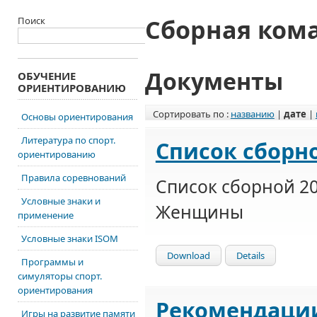
Сборная ком
Поиск
Документы
ОБУЧЕНИЕ
ОРИЕНТИРОВАНИЮ
Сортировать по :
названию
|
дате
|
Основы ориентирования
Литература по спорт.
Список сборно
ориентированию
Правила соревнований
Список сборной 2
Условные знаки и
Женщины
применение
Условные знаки ISOM
Download
Details
Программы и
симуляторы спорт.
ориентирования
Рекомендации
Игры на развитие памяти