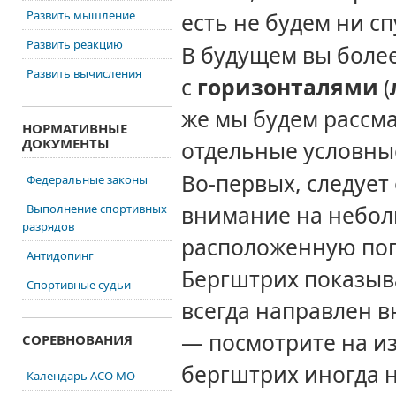
Развить мышление
есть не будем ни с
Развить реакцию
В
будущем вы боле
Развить вычисления
с
горизонталями
(
же мы будем рассм
НОРМАТИВНЫЕ
ДОКУМЕНТЫ
отдельные
условны
Во-первых, следует
Федеральные законы
Выполнение спортивных
внимание на небо
разрядов
расположенную поп
Антидопинг
Бергштрих показыв
Спортивные судьи
всегда направлен в
— посмотрите на и
СОРЕВНОВАНИЯ
бергштрих
иногда 
Календарь АСО МО