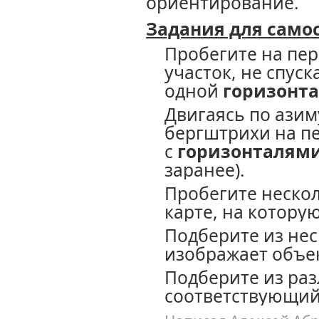
ориентирование.
Задания для само
Пробегите на пе
участок, не спуск
одной
горизонт
Двигаясь по азим
бергштрихи на п
с
горизонталям
заранее).
Пробегите нескол
карте, на котору
Подберите из не
изображает объе
Подберите из ра
соответствующи