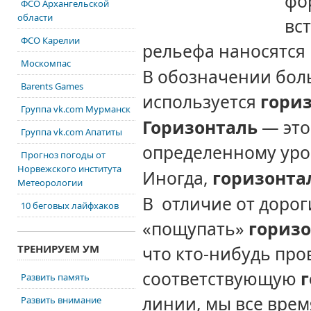
фо
ФСО Архангельской
области
вс
ФСО Карелии
рельефа
наносятся
Москомпас
В обозначении бол
Barents Games
используется
гори
Группа vk.com Мурманск
Горизонталь
— это
Группа vk.com Апатиты
определенному ур
Прогноз погоды от
Норвежского института
Иногда,
горизонта
Метеорологии
В
отличие от дорог
10 беговых лайфхаков
«пощупать»
гориз
ТРЕНИРУЕМ УМ
что кто-нибудь про
соответствующую
Развить память
линии, мы все врем
Развить внимание