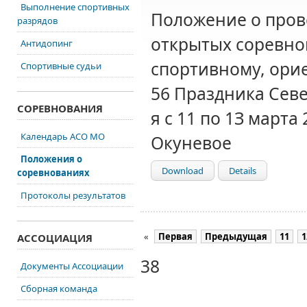
Выполнение спортивных
Положение о пров
разрядов
открытых соревно
Антидопинг
спортивному, ори
Спортивные судьи
56 Праздника Сев
СОРЕВНОВАНИЯ
я с 11 по 1З марта
Календарь АСО МО
Окуневое
Положения о
Download
Details
соревнованиях
Протоколы результатов
«
Первая
Предыдущая
11
1
АССОЦИАЦИЯ
38
Документы Ассоциации
Сборная команда