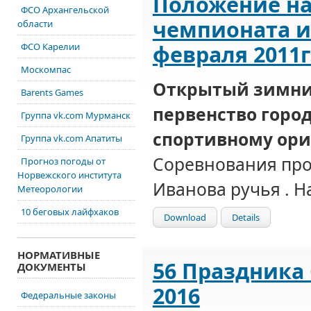
Положение на
ФСО Архангельской
чемпионата и
области
февраля 2011г
ФСО Карелии
Москомпас
Открытый зимни
Barents Games
первенство горо
Группа vk.com Мурманск
спортивному ори
Группа vk.com Апатиты
Соревнования пров
Прогноз погоды от
Норвежского института
Иванова ручья . Н
Метеорологии
10 беговых лайфхаков
Download
Details
НОРМАТИВНЫЕ
56 Праздника 
ДОКУМЕНТЫ
2016
Федеральные законы