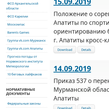
15.09.2019
ФСО Архангельской
области
Положение о соре
ФСО Карелии
Апатиты по спорт
Москомпас
ориентированию б
Barents Games
г. Апатиты кросс-к
Группа vk.com Мурманск
Группа vk.com Апатиты
Download
Details
Прогноз погоды от
Норвежского института
14.09.2019
Метеорологии
10 беговых лайфхаков
Приказ 537 о пер
Мурманской област
НОРМАТИВНЫЕ
ДОКУМЕНТЫ
Апатиты
Федеральные законы
Download
Details