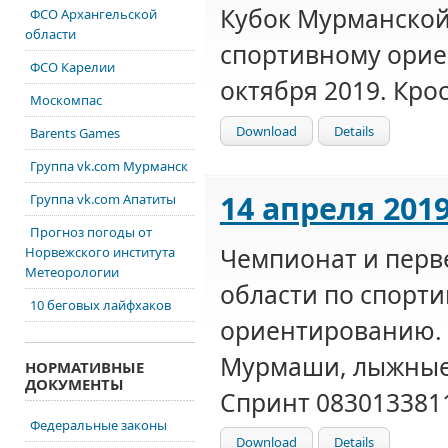
Кубок Мурманской
ФСО Архангельской
области
спортивному орие
ФСО Карелии
октября 2019. Кро
Москомпас
Download
Details
Barents Games
Группа vk.com Мурманск
14 апреля 201
Группа vk.com Апатиты
Прогноз погоды от
Чемпионат и перв
Норвежского института
Метеорологии
области по спорт
10 беговых лайфхаков
ориентированию. 
Мурмаши, лыжные 
НОРМАТИВНЫЕ
ДОКУМЕНТЫ
Спринт 083013381
Федеральные законы
Download
Details