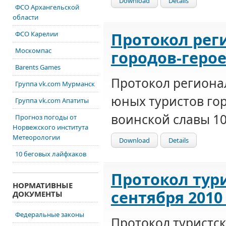
Download
Details
ФСО Архангельской
области
Протокол рег
ФСО Карелии
Москомпас
городов-герое
Barents Games
Протокол регионал
Группа vk.com Мурманск
юных туристов гор
Группа vk.com Апатиты
воинской славы 10
Прогноз погоды от
Норвежского института
Метеорологии
Download
Details
10 беговых лайфхаков
Протокол тури
НОРМАТИВНЫЕ
сентября 2010 
ДОКУМЕНТЫ
Федеральные законы
Протокол туристск