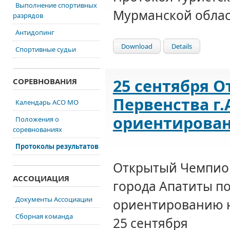
Выполнение спортивных
Мурманской област
разрядов
Антидопинг
Download
Details
Спортивные судьи
25 сентября 
СОРЕВНОВАНИЯ
Первенства г
Календарь АСО МО
ориентирован
Положения о
соревнованиях
Протоколы результатов
Открытый Чемпион
АССОЦИАЦИЯ
города Апатиты п
Документы Ассоциации
ориентированию н
Сборная команда
25 сентября