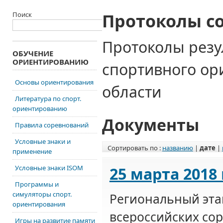
Протоколы с
Поиск
Протоколы резу
ОБУЧЕНИЕ
ОРИЕНТИРОВАНИЮ
спортивного о
Основы ориентирования
области
Литература по спорт.
ориентированию
Документы
Правила соревнований
Условные знаки и
Сортировать по :
названию
|
дате
|
применение
Условные знаки ISOM
25 марта 2018
Программы и
симуляторы спорт.
Региональный эта
ориентирования
всероссийских со
Игры на развитие памяти