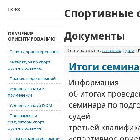
Спортивные 
Поиск
Документы
ОБУЧЕНИЕ
ОРИЕНТИРОВАНИЮ
Сортировать по :
названию
|
дате
|
Основы ориентирования
Литература по спорт.
Итоги семинар
ориентированию
Правила соревнований
Информация
Условные знаки и
об итогах проведе
применение
семинара по подг
Условные знаки ISOM
судей
Программы и
симуляторы спорт.
третьей квалифик
ориентирования
«спортивное орие
Игры на развитие памяти