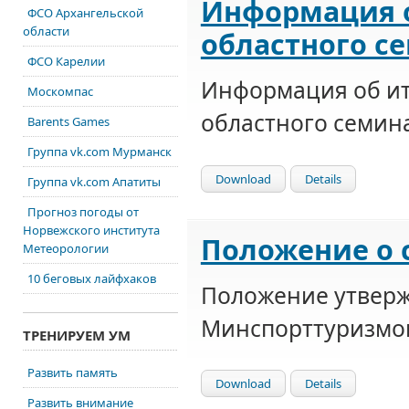
Информация о
ФСО Архангельской
области
областного с
ФСО Карелии
Информация об ит
Москомпас
областного семина
Barents Games
Группа vk.com Мурманск
Download
Details
Группа vk.com Апатиты
Прогноз погоды от
Норвежского института
Положение о 
Метеорологии
10 беговых лайфхаков
Положение утвер
Минспорттуризмо
ТРЕНИРУЕМ УМ
Развить память
Download
Details
Развить внимание